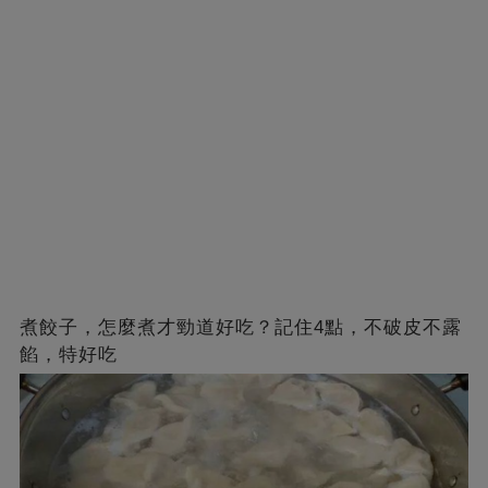
煮餃子，怎麼煮才勁道好吃？記住4點，不破皮不露
餡，特好吃