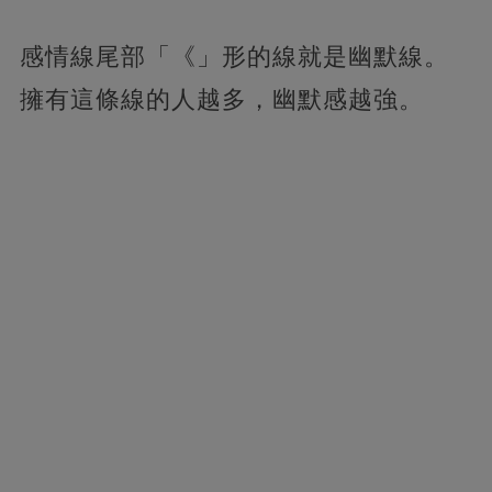
感情線尾部「《」形的線就是幽默線。
擁有這條線的人越多，幽默感越強。