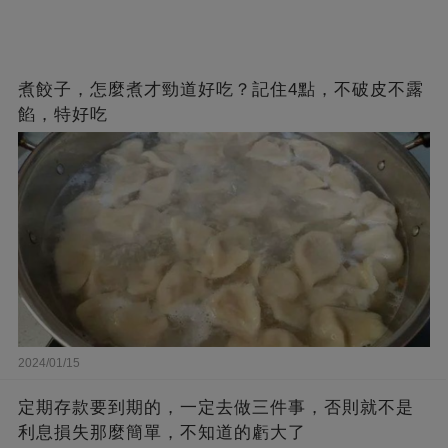
煮餃子，怎麼煮才勁道好吃？記住4點，不破皮不露
餡，特好吃
2024/01/15
定期存款要到期的，一定去做三件事，否則就不是
利息損失那麼簡單，不知道的虧大了