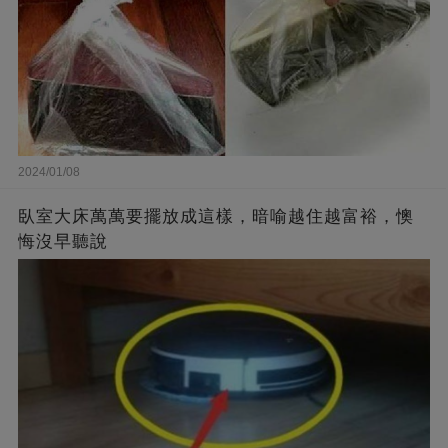
2024/01/08
臥室大床萬萬要擺放成這樣，暗喻越住越富裕，懊
悔沒早聽說