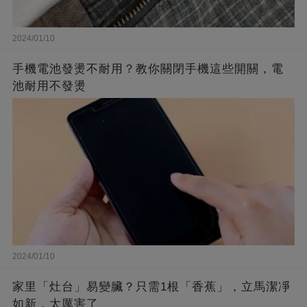
2024/01/10
手機電池發燙不耐用？教你關閉手機這些開關，電
池耐用不發燙
2024/01/10
家里「灶台」易變臟？只需1根「香蕉」，立馬潔凈
如新，太厲害了