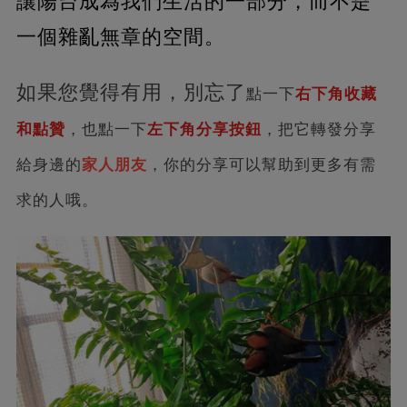
讓陽台成為我們生活的一部分，而不是
一個雜亂無章的空間。
如果您覺得有用，別忘了
點一下
右下角收藏‬
和點贊
，也點一下
左下角分享按鈕
，把它轉發分享
給身邊的
家人朋友
，你的分享可以幫助到更多有需
求的人哦。