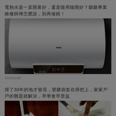
電熱水器一直開著好，還是隨用隨開好？聽聽專業
維修師傅怎麼說，別再做錯！
2024/01/08
掃了30年的地才發現，塑膠袋套在掃把上，家家戶
戶的難題就解決，早學會早受益