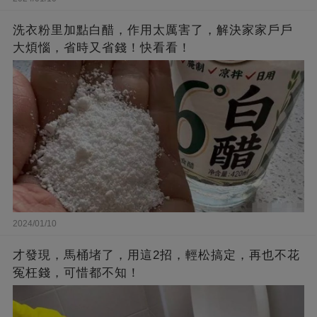
洗衣粉里加點白醋，作用太厲害了，解決家家戶戶
大煩惱，省時又省錢！快看看！
2024/01/10
才發現，馬桶堵了，用這2招，輕松搞定，再也不花
冤枉錢，可惜都不知！