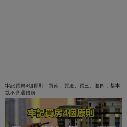
牢記買房4個原則：買南、買邊、買三、避四，基本
就不會選錯房