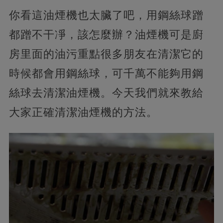
你看這油煙機也太臟了吧，用鋼絲球蹭
都蹭不干凈，該怎麼辦？油煙機可是廚
房里面的油污重點很多朋友在清潔它的
時候都會用鋼絲球，可千萬不能夠用鋼
絲球去清潔油煙機。今天我們就來教給
大家正確清潔油煙機的方法。