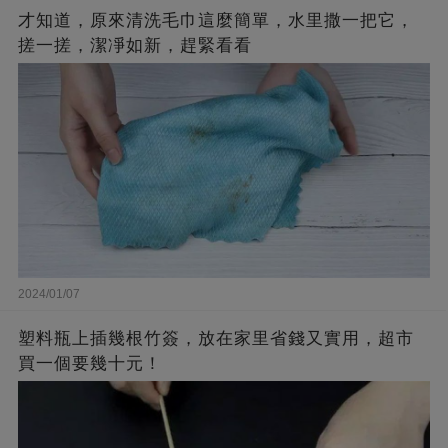
才知道，原來清洗毛巾這麼簡單，水里撒一把它，
搓一搓，潔凈如新，趕緊看看
2024/01/07
塑料瓶上插幾根竹簽，放在家里省錢又實用，超市
買一個要幾十元！