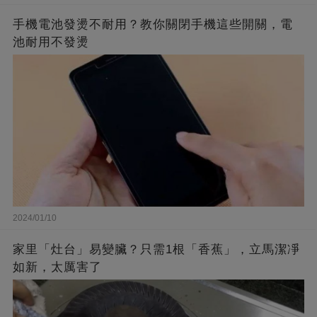
手機電池發燙不耐用？教你關閉手機這些開關，電
池耐用不發燙
2024/01/10
家里「灶台」易變臟？只需1根「香蕉」，立馬潔凈
如新，太厲害了