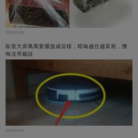
2024/01/08
臥室大床萬萬要擺放成這樣，暗喻越住越富裕，懊
悔沒早聽說
2024/01/07