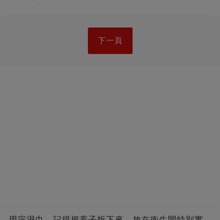
下一頁
用完濕巾，記得把蓋子拆下來，放在衛生間特別實