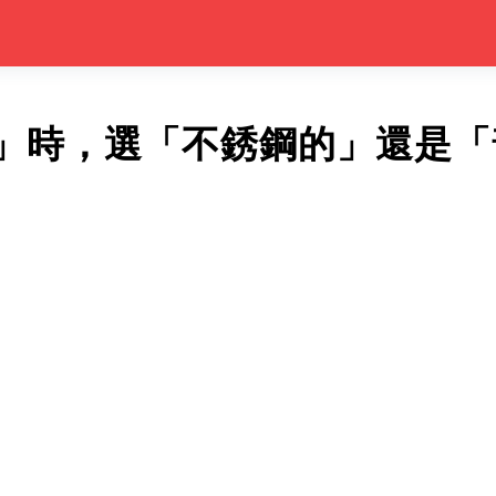
」時，選「不銹鋼的」還是「