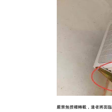
嚴禁無授權轉載，違者將面臨