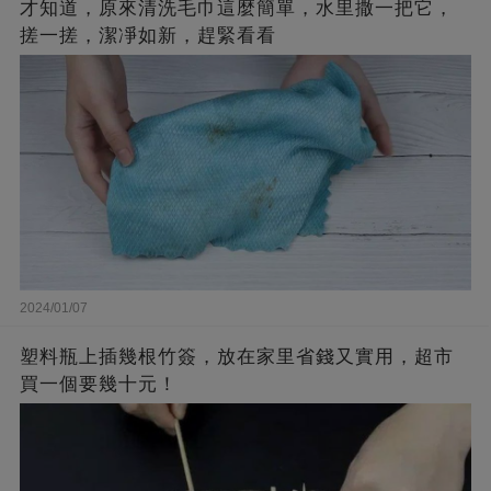
才知道，原來清洗毛巾這麼簡單，水里撒一把它，
搓一搓，潔凈如新，趕緊看看
2024/01/07
塑料瓶上插幾根竹簽，放在家里省錢又實用，超市
買一個要幾十元！