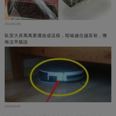
2024/01/08
臥室大床萬萬要擺放成這樣，暗喻越住越富裕，懊
悔沒早聽說
2024/01/07