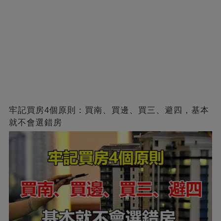
牢記買房4個原則：買南、買邊、買三、避四，基本
就不會選錯房