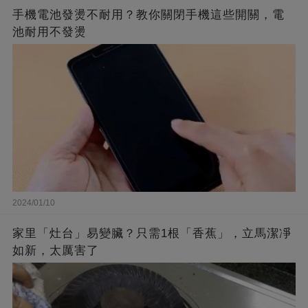
手機電池發燙不耐用？教你關閉手機這些開關，電
池耐用不發燙
2024/01/10
家里「灶台」易變臟？只需1根「香蕉」，立馬潔凈
如新，太厲害了