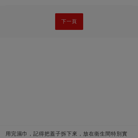
下一頁
用完濕巾，記得把蓋子拆下來，放在衛生間特別實