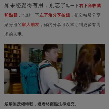
如果您覺得有用，別忘了
點一下
右下角收藏‬
和點贊
，也點一下
左下角分享按鈕
，把它轉發分享
給身邊的
家人朋友
，你的分享可以幫助到更多有需
求的人哦。
嚴禁無授權轉載，違者將面臨法律追究。