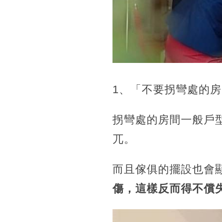
1、「不要拐彎處的
拐彎處的房間一般戶
兀。
而且傢俱的擺設也會
傷，這樣反而得不償