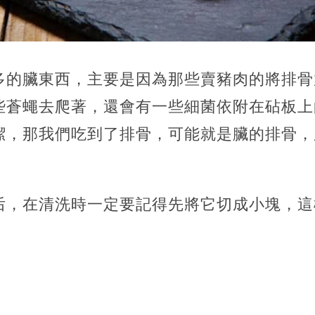
多的臟東西，主要是因為那些賣豬肉的將排骨
些蒼蠅去爬著，還會有一些細菌依附在砧板上
潔，那我們吃到了排骨，可能就是臟的排骨，
后，在清洗時一定要記得先將它切成小塊，這