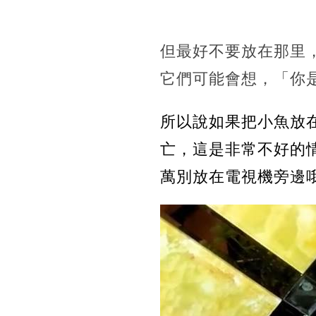
但最好不要放在那里
它們可能會想，「你
所以說如果把小魚放
亡，這是非常不好的
萬別放在電視機旁邊