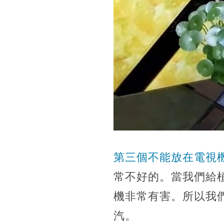
第三個不能放在電視
常不好的。當我們給
機非常有害。所以我
汽。