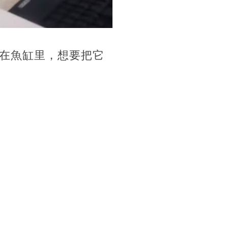
在魚缸里，想要把它