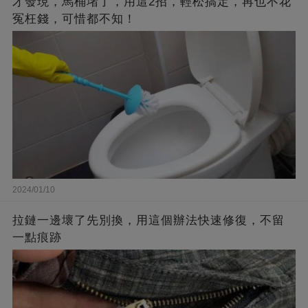
才發現，馬桶堵了，用這2招，輕松搞定，再也不花
冤枉錢，可惜都不知！
2024/01/10
拉鏈一邊壞了先別換，用這個辦法快速修復，不留
一點痕跡