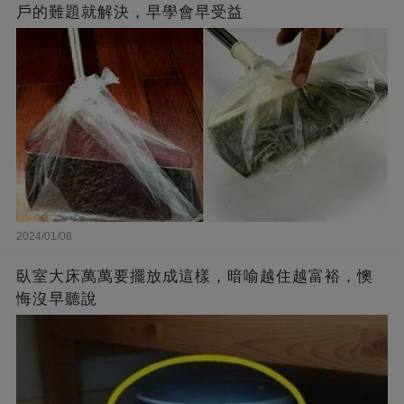
戶的難題就解決，早學會早受益
2024/01/08
臥室大床萬萬要擺放成這樣，暗喻越住越富裕，懊
悔沒早聽說