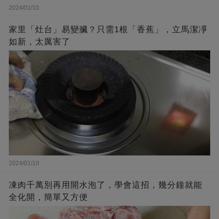
2024/01/10
家里「灶台」易變臟？只需1根「香蕉」，立馬潔凈
如新，太厲害了
2024/01/10
凍肉千萬別再用開水泡了，學會這招，幾分鐘就能
全化開，簡單又方便