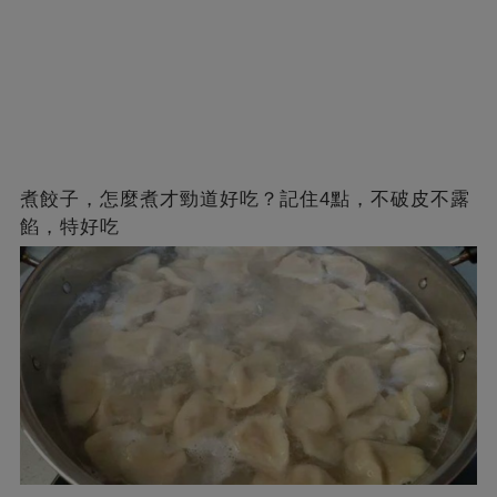
煮餃子，怎麼煮才勁道好吃？記住4點，不破皮不露
餡，特好吃