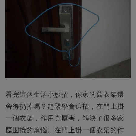
看完這個生活小妙招，你家的舊衣架還
舍得扔掉嗎？趕緊學會這招，在門上掛
一個衣架，作用真厲害，解決了很多家
庭困擾的煩惱。在門上掛一個衣架的作