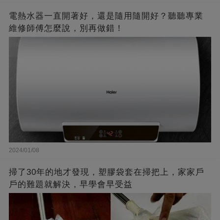
電熱水器一直開著好，還是隨用隨開好？聽聽專業
維修師傅怎麼說，別再做錯！
2024/01/08
掃了30年的地才發現，塑膠袋套在掃把上，家家戶
戶的難題就解決，早學會早受益