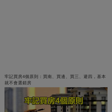
牢記買房4個原則：買南、買邊、買三、避四，基本
就不會選錯房