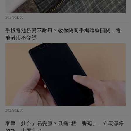
2024/01/10
手機電池發燙不耐用？教你關閉手機這些開關，電
池耐用不發燙
2024/01/10
家里「灶台」易變臟？只需1根「香蕉」，立馬潔凈
如新，太厲害了