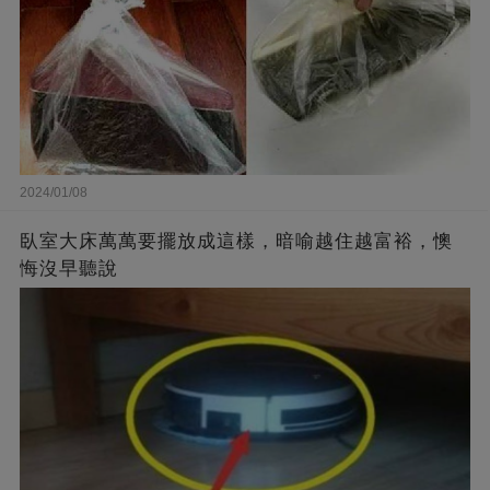
2024/01/08
臥室大床萬萬要擺放成這樣，暗喻越住越富裕，懊
悔沒早聽說