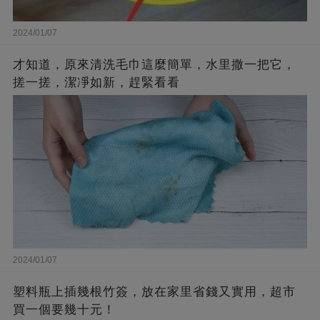
2024/01/07
才知道，原來清洗毛巾這麼簡單，水里撒一把它，
搓一搓，潔凈如新，趕緊看看
2024/01/07
塑料瓶上插幾根竹簽，放在家里省錢又實用，超市
買一個要幾十元！