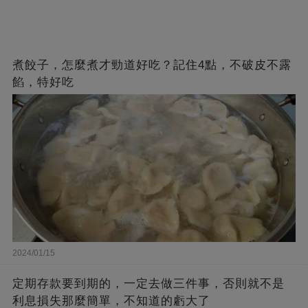
煮餃子，怎麼煮才勁道好吃？記住4點，不破皮不露
餡，特好吃
2024/01/15
定期存款要到期的，一定去做三件事，否則就不是
利息損失那麼簡單，不知道的虧大了