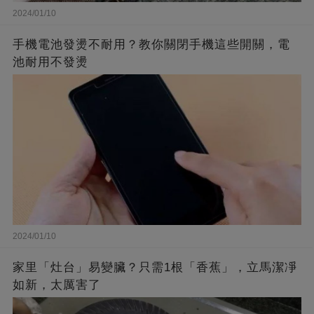
2024/01/10
手機電池發燙不耐用？教你關閉手機這些開關，電
池耐用不發燙
2024/01/10
家里「灶台」易變臟？只需1根「香蕉」，立馬潔凈
如新，太厲害了