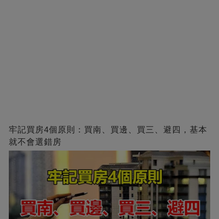
牢記買房4個原則：買南、買邊、買三、避四，基本
就不會選錯房