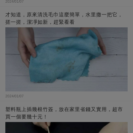
2024/01/07
才知道，原來清洗毛巾這麼簡單，水里撒一把它，
搓一搓，潔凈如新，趕緊看看
2024/01/07
塑料瓶上插幾根竹簽，放在家里省錢又實用，超市
買一個要幾十元！