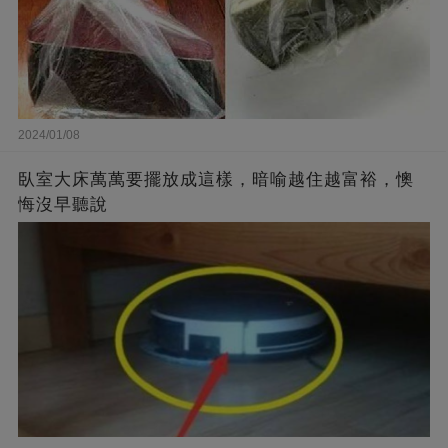
2024/01/08
臥室大床萬萬要擺放成這樣，暗喻越住越富裕，懊
悔沒早聽說