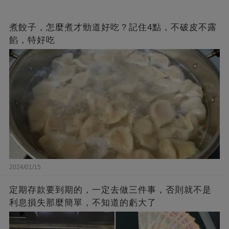
煮餃子，怎麼煮才勁道好吃？記住4點，不破皮不露
餡，特好吃
2024/01/15
定期存款要到期的，一定去做三件事，否則就不是
利息損失那麼簡單，不知道的虧大了