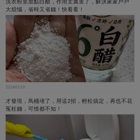
洗衣粉里加點白醋，作用太厲害了，解決家家戶戶
大煩惱，省時又省錢！快看看！
2024/01/10
才發現，馬桶堵了，用這2招，輕松搞定，再也不花
冤枉錢，可惜都不知！