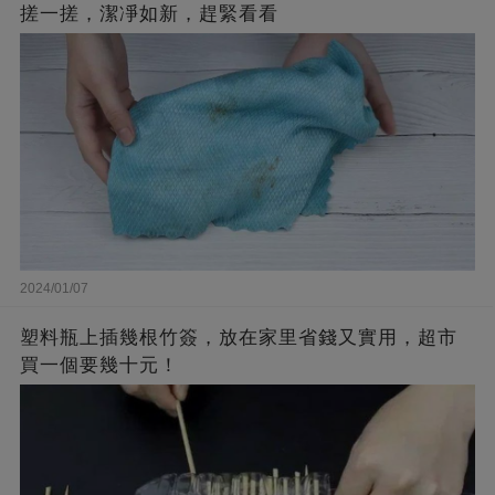
搓一搓，潔凈如新，趕緊看看
2024/01/07
塑料瓶上插幾根竹簽，放在家里省錢又實用，超市
買一個要幾十元！