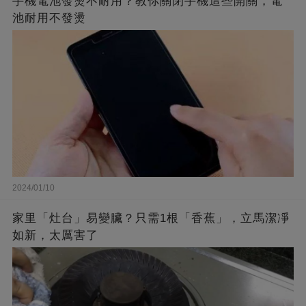
手機電池發燙不耐用？教你關閉手機這些開關，電
池耐用不發燙
2024/01/10
家里「灶台」易變臟？只需1根「香蕉」，立馬潔凈
如新，太厲害了