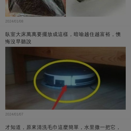
2024/01/08
臥室大床萬萬要擺放成這樣，暗喻越住越富裕，懊
悔沒早聽說
2024/01/07
才知道，原來清洗毛巾這麼簡單，水里撒一把它，