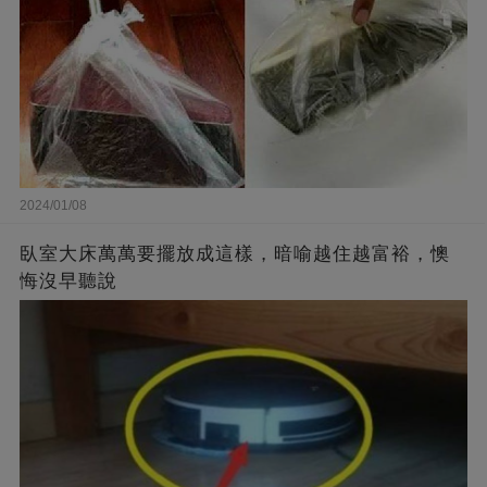
2024/01/08
臥室大床萬萬要擺放成這樣，暗喻越住越富裕，懊
悔沒早聽說