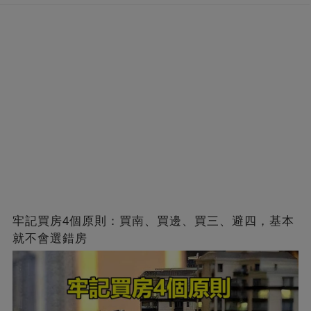
牢記買房4個原則：買南、買邊、買三、避四，基本
就不會選錯房