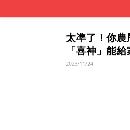
太凖了！你農
「喜神」能給
2023/11/24