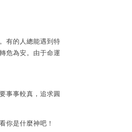
。有的人總能遇到特
轉危為安。
由于命運
要事事較真，追求圓
看你是什麼神吧！