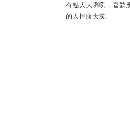
有點大大咧咧，喜歡
的人捧腹大笑。