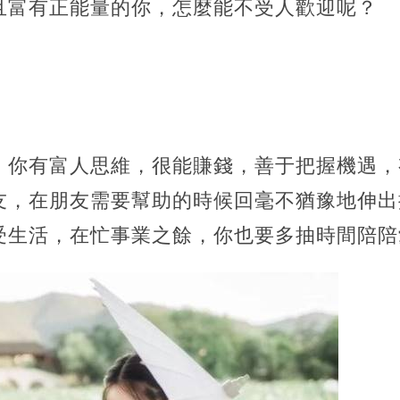
且富有正能量的你，怎麼能不受人歡迎呢？
，你有富人思維，很能賺錢，善于把握機遇，
友，在朋友需要幫助的時候回毫不猶豫地伸出
受生活，在忙事業之餘，你也要多抽時間陪陪